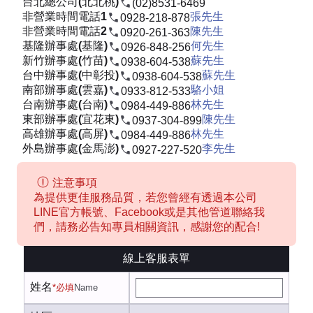
台北總公司(北北桃)
(02)8531-6469
非營業時間電話1
張先生
0928-218-878
非營業時間電話2
陳先生
0920-261-363
基隆辦事處(基隆)
何先生
0926-848-256
新竹辦事處(竹苗)
蘇先生
0938-604-538
台中辦事處(中彰投)
蘇先生
0938-604-538
南部辦事處(雲嘉)
駱小姐
0933-812-533
台南辦事處(台南)
林先生
0984-449-886
東部辦事處(宜花東)
陳先生
0937-304-899
高雄辦事處(高屏)
林先生
0984-449-886
外島辦事處(金馬澎)
李先生
0927-227-520
注意事項
為提供更佳服務品質，若您曾經有透過本公司
LINE官方帳號、Facebook或是其他管道聯絡我
們，請務必告知專員相關資訊，感謝您的配合!
線上客服表單
姓名
*必填
Name