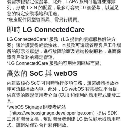
裝需求輕鬆定位螢幕。此外，LAPA 系列可無縫並排排
列，形成 1 × N 的配置，最多可容納 10 個螢幕，以滿足
您的特定安裝場地和用途。
*底座配件因型號而異，需另行購買。
即時 LG ConnectedCare
LG ConnectedCare* 服務（LG 提供的雲端服務解決方
案）讓維護變得輕鬆快速。本服務可遠端管理客戶工作場
所的顯示器狀態，進行故障診斷及遠端控制服務，進而保
障客戶業務的穩定營運。
*LG ConnectedCare 服務的可用性因區域而異。
高效的 SoC 與 webOS
內建四核心 SoC 可同時執行多項任務，無需媒體播放器
即可流暢播放內容。此外，LG webOS 智慧標誌平台提
供直覺的圖形使用者介面 (GUI) 和便利的應用程式開發工
具。
*webOS Signage 開發者網站
（https://webossignage.developer.lge.com）提供 SDK
工具和開發文檔，幫助開發者創建 LG 數位顯示器應用程
式。該網站僅對合作夥伴開放。