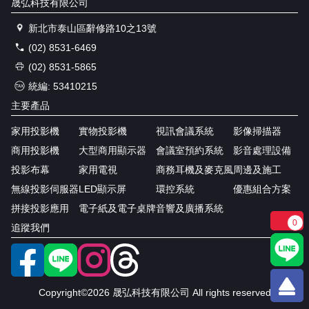
晟弘科技有限公司
新北市泰山區辭修路10之13號
(02) 8531-6469
(02) 8531-5865
統編: 53410215
主要產品
家用投影機
實物投影機
視訊會議系統
影像掃描器
商用投影機
大型商用顯示器
會議室預約系統
影音處理設備
投影布幕
家用電視
商務耳機及麥克風
周邊及施工
無線投影伺服器
LED顯示屏
環控系統
優惠組合方案
拼接投影應用
電子紙及電子桌牌
音響及廣播系統
0
追蹤我們
Copyright©2026 晟弘科技有限公司 All rights reserved