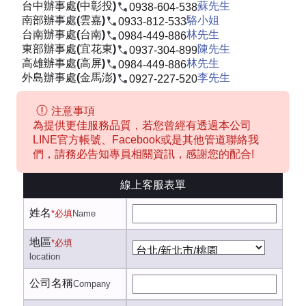
台中辦事處(中彰投)
蘇先生
0938-604-538
南部辦事處(雲嘉)
駱小姐
0933-812-533
台南辦事處(台南)
林先生
0984-449-886
東部辦事處(宜花東)
陳先生
0937-304-899
高雄辦事處(高屏)
林先生
0984-449-886
外島辦事處(金馬澎)
李先生
0927-227-520
注意事項
為提供更佳服務品質，若您曾經有透過本公司
LINE官方帳號、Facebook或是其他管道聯絡我
們，請務必告知專員相關資訊，感謝您的配合!
線上客服表單
姓名
*必填
Name
地區
*必填
location
公司名稱
Company