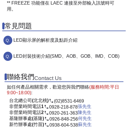
** FREEZE 功能僅在 LAEC 連接至外部輸入訊號時可
用。
常見問題
LED顯示屏的解析度及點距介紹
LED封裝技術介紹(SMD、AOB、GOB、IMD、COB)
聯絡我們
Contact Us
如任何產品相關需求，歡迎您與我們聯絡
(服務時間:平日
9:00~18:00)
:
台北總公司(北北桃)
(02)8531-6469
非營業時間電話1
張先生
0928-218-878
非營業時間電話2
陳先生
0920-261-363
基隆辦事處(基隆)
何先生
0926-848-256
新竹辦事處(竹苗)
蘇先生
0938-604-538