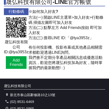
晟弘科技有限公司-LINE官方帳號
行動條碼
※如何加入好友?
方法(一) 開啟LINE主選單>加入好友>行動條
碼 掃描左圖即可加入好友
方法(二) 點擊左方 Add Friends按鈕 即可加
入好友
方法(三) 搜尋LINE ID:「@tya3953z」
晟弘科技有限
公司
有任何投影機、投影布幕或其他產品相關需
ID:@tya3953z
求都歡迎透過LINE詢問。
我們會不定期分享產品相關訊息或優惠活動
Add
資訊，歡迎您將晟弘科技加為好友，隨時掌
Friends
握我們的最新動態! : )
晟弘科技有限公司
新北市泰山區辭修路10之13號
(02) 8531-6469
(02) 8531-5865