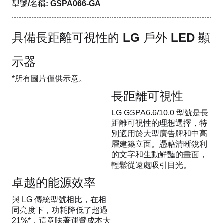
型號/名稱: GSPA066-GA
具備長距離可視性的 LG 戶外 LED 顯
示器
*所有圖片僅供示意。
長距離可視性
LG GSPA6.6/10.0 型號是長
距離可視性的理想選擇，特
別適用於大型廣告牌和中高
層建築立面。憑藉清晰銳利
的文字和生動鮮豔的畫面，
輕鬆從遠處吸引目光。
卓越的能源效率
與 LG 傳統型號相比，在相
同亮度下，功耗降低了超過
21%*，這意味著運營成本大