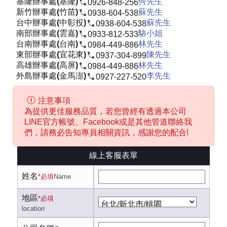
基隆辦事處(基隆)
何先生
0926-848-256
新竹辦事處(竹苗)
蘇先生
0938-604-538
台中辦事處(中彰投)
蘇先生
0938-604-538
南部辦事處(雲嘉)
駱小姐
0933-812-533
台南辦事處(台南)
林先生
0984-449-886
東部辦事處(宜花東)
陳先生
0937-304-899
高雄辦事處(高屏)
林先生
0984-449-886
外島辦事處(金馬澎)
李先生
0927-227-520
注意事項
為提供更佳服務品質，若您曾經有透過本公司
LINE官方帳號、Facebook或是其他管道聯絡我
們，請務必告知專員相關資訊，感謝您的配合!
線上客服表單
姓名
*必填
Name
地區
*必填
location