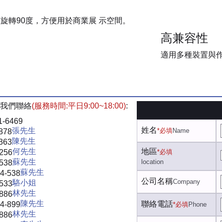
面旋轉90度，方便用於商業展 示空間。
高兼容性
適用多種裝置與
我們聯絡
(服務時間:平日9:00~18:00)
:
1-6469
姓名
張先生
*必填
Name
878
陳先生
363
何先生
地區
-256
*必填
蘇先生
location
-538
蘇先生
4-538
公司名稱
Company
駱小姐
-533
林先生
-886
陳先生
聯絡電話
4-899
*必填
Phone
林先生
-886