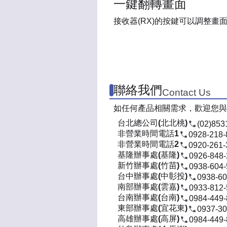
一鍵翻轉畫面
接收器(RX)的按鍵可以調整畫
聯絡我們
Contact Us
如任何產品相關需求，歡迎您與
台北總公司(北北桃)
(02)853
非營業時間電話1
0928-218-
非營業時間電話2
0920-261-
基隆辦事處(基隆)
0926-848
新竹辦事處(竹苗)
0938-604
台中辦事處(中彰投)
0938-60
南部辦事處(雲嘉)
0933-812
台南辦事處(台南)
0984-449
東部辦事處(宜花東)
0937-30
高雄辦事處(高屏)
0984-449