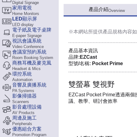
Digital Signage
家用電視
產品介紹
Overview
Home Monitors
LED顯示屏
LED display
電子紙及電子桌牌
※本網站所提供
產品規格內容
如
E-paper Signage
視訊會議系統
Video Conference
產品基本資訊
會議室預約系統
品牌:EZCast
Room Booking System
商務耳機及麥克風
型號/名稱: Pocket Prime
Headset & Mics
環控系統
Automation
雙螢幕 雙視野
音響及廣播系統
PA Systems
EZCast Pocket Pri
影像掃描器
議、教學、研討會效率
Scanners
影音處理設備
AV Products
周邊及施工
Peripherals
優惠組合方案
Promotion Program