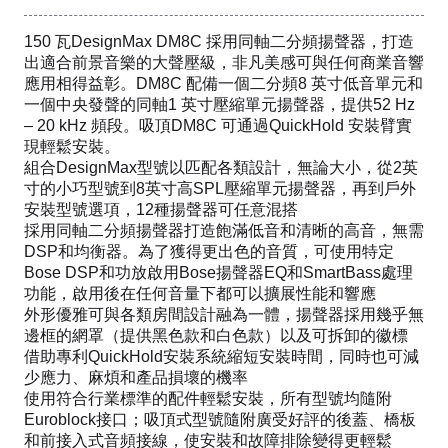
150 瓦DesignMax DM8C 採用同軸二分頻揚聲器，打造
出適合前景音樂的大聲壓級，非凡美感可與任何商業音響
應用相得益彰。DM8C 配備一個二分頻8 英寸低音單元和
一個中央發聲的同軸1 英寸壓縮單元揚聲器，提供52 Hz
– 20 kHz 頻段。吸頂DM8C 可通過QuickHold 安裝臂實
現輕鬆安裝。
組合DesignMax型號以匹配各類設計，無論大小，從2英
寸的小巧型號到8英寸高SPL壓縮單元揚聲器，再到戶外
安裝型號選項，12種揚聲器可任意混搭
採用同軸二分頻揚聲器打造飽滿低音和清晰的高音，無需
DSP和均衡器。為了獲得更出色的音質，可使用特定
Bose DSP和功放啟用Bose揚聲器EQ和SmartBass處理
功能，啟用後在任何音量下都可以擴展性能和響應
外形優雅可與各類房間設計融為一體，揚聲器採用幾乎無
邊框的網罩（提供黑色款和白色款）以及可拆卸的徽標
借助專利QuickHold安裝系統縮短安裝時間，同時也可減
少應力、麻煩和產品損壞的機率
使用符合行業標準的配件輕鬆安裝，所有型號均隨附
Euroblock接口；吸頂式型號隨附廣受好評的後蓋、橋板
和前接入式音頻接線，使安裝和故障排除變得更輕鬆