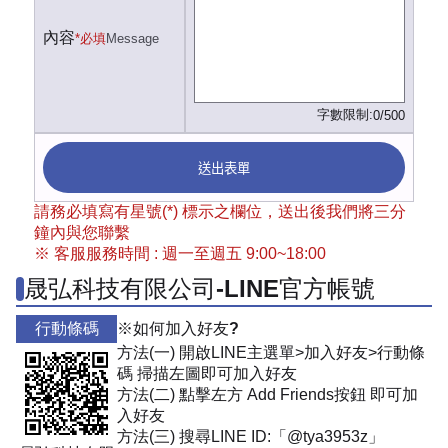
內容
*必填
Message
字數限制:
0/500
送出表單
請務必填寫有星號(*) 標示之欄位，送出後我們將三分
鐘內與您聯繫
※ 客服服務時間 : 週一至週五 9:00~18:00
晟弘科技有限公司-LINE官方帳號
行動條碼
※如何加入好友?
方法(一) 開啟LINE主選單>加入好友>行動條
碼 掃描左圖即可加入好友
方法(二) 點擊左方 Add Friends按鈕 即可加
入好友
方法(三) 搜尋LINE ID:「@tya3953z」