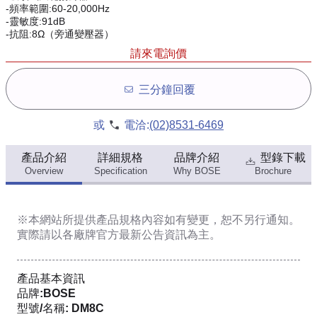
-頻率範圍:60-20,000Hz
-靈敏度:91dB
-抗阻:8Ω（旁通變壓器）
請來電詢價
三分鐘回覆
或
電洽:
(02)8531-6469
產品介紹
詳細規格
品牌介紹
型錄下載
Overview
Specification
Why BOSE
Brochure
※本網站所提供
產品規格內容
如有變更，恕不另行通知。
實際請以各廠牌官方最新公告資訊為主。
產品基本資訊
品牌:BOSE
型號/名稱: DM8C