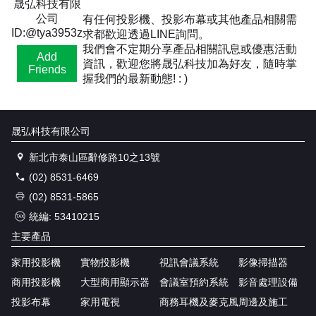
晟弘科技有限
公司
有任何投影機、投影布幕或其他產品相關需
ID:@tya3953z
求都歡迎透過LINE詢問。
我們會不定期分享產品相關訊息或優惠活動
Add
資訊，歡迎您將晟弘科技加為好友，隨時掌
Friends
握我們的最新動態! : )
晟弘科技有限公司
新北市泰山區辭修路10之13號
(02) 8531-6469
(02) 8531-5865
統編: 53410215
主要產品
家用投影機
實物投影機
視訊會議系統
影像掃描器
商用投影機
大型商用顯示器
會議室預約系統
影音處理設備
投影布幕
家用電視
商務耳機及麥克風
周邊及施工