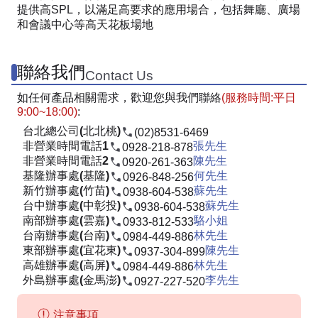
提供高SPL，以滿足高要求的應用場合，包括舞廳、廣場
和會議中心等高天花板場地
聯絡我們
Contact Us
如任何產品相關需求，歡迎您與我們聯絡
(服務時間:平日
9:00~18:00)
:
台北總公司(北北桃)
(02)8531-6469
非營業時間電話1
張先生
0928-218-878
非營業時間電話2
陳先生
0920-261-363
基隆辦事處(基隆)
何先生
0926-848-256
新竹辦事處(竹苗)
蘇先生
0938-604-538
台中辦事處(中彰投)
蘇先生
0938-604-538
南部辦事處(雲嘉)
駱小姐
0933-812-533
台南辦事處(台南)
林先生
0984-449-886
東部辦事處(宜花東)
陳先生
0937-304-899
高雄辦事處(高屏)
林先生
0984-449-886
外島辦事處(金馬澎)
李先生
0927-227-520
注意事項