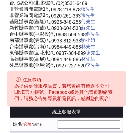
台北總公司(北北桃)
(02)8531-6469
非營業時間電話1
張先生
0928-218-878
非營業時間電話2
陳先生
0920-261-363
基隆辦事處(基隆)
何先生
0926-848-256
新竹辦事處(竹苗)
蘇先生
0938-604-538
台中辦事處(中彰投)
蘇先生
0938-604-538
南部辦事處(雲嘉)
駱小姐
0933-812-533
台南辦事處(台南)
林先生
0984-449-886
東部辦事處(宜花東)
陳先生
0937-304-899
高雄辦事處(高屏)
林先生
0984-449-886
外島辦事處(金馬澎)
李先生
0927-227-520
注意事項
為提供更佳服務品質，若您曾經有透過本公司
LINE官方帳號、Facebook或是其他管道聯絡我
們，請務必告知專員相關資訊，感謝您的配合!
線上客服表單
姓名
*必填
Name