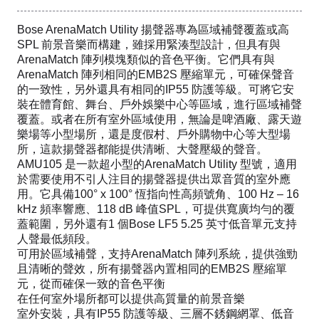
Bose ArenaMatch Utility 揚聲器專為區域補聲覆蓋或高
SPL 前景音樂而構建，雖採用緊湊型設計，但具有與
ArenaMatch 陣列模塊類似的音色平衡。它們具有與
ArenaMatch 陣列相同的EMB2S 壓縮單元，可確保聲音
的一致性，另外還具有相同的IP55 防護等級。可將它安
裝在體育館、舞台、戶外娛樂中心等區域，進行區域補聲
覆蓋。或者在所有室外區域使用，無論是啤酒廠、露天遊
樂場等小型場所，還是度假村、戶外購物中心等大型場
所，這款揚聲器都能提供清晰、大聲壓級的聲音。
AMU105 是一款超小型的ArenaMatch Utility 型號，適用
於需要使用不引人注目的揚聲器提供出眾音質的室外應
用。它具備100° x 100° 恆指向性高頻號角、100 Hz – 16
kHz 頻率響應、118 dB 峰值SPL，可提供寬廣均勻的覆
蓋範圍，另外還有1 個Bose LF5 5.25 英寸低音單元支持
人聲最低頻段。
可用於區域補聲，支持ArenaMatch 陣列系統，提供強勁
且清晰的聲效，所有揚聲器內置相同的EMB2S 壓縮單
元，從而確保一致的音色平衡
在任何室外場所都可以提供高質量的前景音樂
室外安裝，具有IP55 防護等級、三層不銹鋼網罩、低音