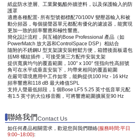
紙盆防水塗層、工業聚氨酯外牆塗料，以及保護輸入的防
護罩
適應各種配置- 所有型號都標配70/100V 變壓器輸入和被
動分頻器，每個揚聲器單元都配有優化的濾波器，能實現
更加一致的頻率響應和極性響應。
簡化設計流程，與互補的Bose Professional 產品（如
PowerMatch 放大器和ControlSpace DSP）相結合
隨附的不銹鋼U 型支架讓安裝輕鬆方便，箱體後面板還包
括M8 螺紋插件，可接受第三方配件安裝支架
提供寬廣均勻的覆蓋範圍，100° x 100° 恆指向性高頻號
角可在水平或垂直安裝下，均帶來相同的覆蓋範圍
在嚴苛環境應用中工作如常，能夠提供100 Hz - 16 kHz
頻率響應和118 dB 最大峰值SPL
支持人聲最低頻段，1 個Bose LF5 5.25 英寸低音單元配
有1.5 英寸的大位移音圈，可將響應範圍擴展至90 Hz
聯絡我們
Contact Us
如任何產品相關需求，歡迎您與我們聯絡
(服務時間:平日
9:00~18:00)
: