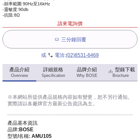
-頻率範圍:90Hz至16kHz
-靈敏度:90db
-抗阻:8Ω
請來電詢價
三分鐘回覆
或
電洽:
(02)8531-6469
產品介紹
詳細規格
品牌介紹
型錄下載
Overview
Specification
Why BOSE
Brochure
※本網站所提供
產品規格內容
如有變更，恕不另行通知。
實際請以各廠牌官方最新公告資訊為主。
產品基本資訊
品牌:BOSE
型號/名稱: AMU105