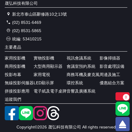
晟弘科技有限公司
新北市泰山區辭修路10之13號
(02) 8531-6469
(02) 8531-5865
統編: 53410215
主要產品
家用投影機
實物投影機
視訊會議系統
影像掃描器
商用投影機
大型商用顯示器
會議室預約系統
影音處理設備
投影布幕
家用電視
商務耳機及麥克風
周邊及施工
無線投影伺服器
LED顯示屏
環控系統
優惠組合方案
拼接投影應用
電子紙及電子桌牌
音響及廣播系統
0
追蹤我們
Copyright©2026 晟弘科技有限公司 All rights reserved