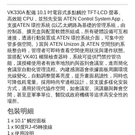
VK330A 配備 10.1 吋電容式多點觸控 TFT-LCD 螢幕、
高效能 CPU，並預先安裝 ATEN Control System App，
支援ATEN 環控系統 (以乙太網路為基礎的管理系統，由
控制器、擴充盒與配置軟體所組成，所有硬體設備可互相
連接，透過行動裝置或 ATEN 環控系統介面，可集中控
管多個空間。) 當與 ATEN Unizon 及 ATEN 空間預約系
統整合時，管理者可即時查看空間使用狀況與運作狀態。
當搭配 VK401 權限檢查器時，系統可提供門禁控管功
能，讓授權使用者有效率地預約與簽到會議室，進而簡化
會議室自動化管理流程。內建感測器會依據面板周圍環境
光線變化，自動調整螢幕亮度，提升畫面易讀性，同時也
可降低耗電量。採用時尚窄邊框設計，並支援多樣化安裝
方式，適用於現代協作空間，如會議室、演講廳與舞會空
間，甚至是軍事單位、醫院或政府機構等追求高安全性的
場所。
包裝明細
1 x 10.1“ 觸控面板
1 x 90度RJ-45轉接線
1 x 使用說明