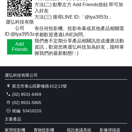
方法(二) 點擊左方 Add Friends按鈕 即可加
入好友
方法(三) 搜尋LINE ID:「@tya3953z」
晟弘科技有限
公司
有任何投影機、投影布幕或其他產品相關需
ID:@tya3953z
求都歡迎透過LINE詢問。
我們會不定期分享產品相關訊息或優惠活動
Add
資訊，歡迎您將晟弘科技加為好友，隨時掌
Friends
握我們的最新動態! : )
晟弘科技有限公司
新北市泰山區辭修路10之13號
(02) 8531-6469
(02) 8531-5865
統編: 53410215
主要產品
家用投影機
實物投影機
視訊會議系統
影像掃描器