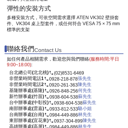
彈性的安裝方式
多種安裝方式，可依空間需求選擇 ATEN VK302 壁掛套
件、VK304 桌上型套件，或任何符合 VESA 75 × 75 mm
標準的支架
聯絡我們
Contact Us
如任何產品相關需求，歡迎您與我們聯絡
(服務時間:平日
9:00~18:00)
:
台北總公司(北北桃)
(02)8531-6469
非營業時間電話1
張先生
0928-218-878
非營業時間電話2
陳先生
0920-261-363
基隆辦事處(基隆)
何先生
0926-848-256
新竹辦事處(竹苗)
蘇先生
0938-604-538
台中辦事處(中彰投)
蘇先生
0938-604-538
南部辦事處(雲嘉)
駱小姐
0933-812-533
台南辦事處(台南)
林先生
0984-449-886
東部辦事處(宜花東)
陳先生
0937-304-899
高雄辦事處(高屏)
林先生
0984-449-886