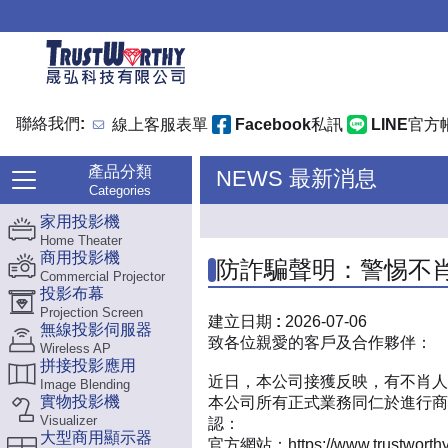
聯絡我們:
線上客服表單
Facebook私訊
LINE官方
產品分類
NEWS 最新消息
Categories
家用投影機
Home Theater
商用投影機
防詐騙聲明：警惕不
Commercial Projector
投影布幕
Projection Screen
建立日期 :
2026-07-06
無線投影伺服器
致各位親愛的客戶及合作夥伴：
Wireless AP
拼接投影應用
近日，本公司接獲反映，有不肖人
Image Blending
實物投影機
本公司所有正式業務同仁於進行商
Visualizer
認：
大型商用顯示器
官方網站：
https://www.trustworth