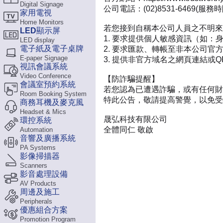
Digital Signage
公司電話：(02)8531-6469(服務時間
家用電視
Home Monitors
若您接到自稱本公司人員之不明來
LED顯示屏
要求提供個人敏感資訊（如：
LED display
電子紙及電子桌牌
要求匯款、轉帳至非本公司官
E-paper Signage
提供非官方域名之網頁連結或QR
視訊會議系統
Video Conference
【防詐騙提醒】
會議室預約系統
若您認為已遭遇詐騙，或有任何財
Room Booking System
特此公告，敬請提高警覺，以免受
商務耳機及麥克風
Headset & Mics
晟弘科技有限公司
環控系統
全體同仁 敬啟
Automation
音響及廣播系統
PA Systems
影像掃描器
Scanners
影音處理設備
AV Products
周邊及施工
Peripherals
優惠組合方案
Promotion Program