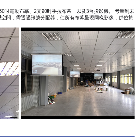
0吋電動布幕、2支90吋手拉布幕，以及3台投影機。 考量到未
型空間，需透過訊號分配器，使所有布幕呈現同樣影像，供位於