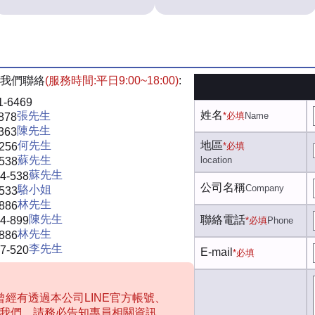
我們聯絡
(服務時間:平日9:00~18:00)
:
1-6469
姓名
張先生
*必填
Name
878
陳先生
363
何先生
地區
-256
*必填
蘇先生
location
-538
蘇先生
4-538
公司名稱
Company
駱小姐
-533
林先生
-886
陳先生
聯絡電話
4-899
*必填
Phone
林先生
-886
李先生
7-520
E-mail
*必填
經有透過本公司LINE官方帳號、
聯絡我們，請務必告知專員相關資訊，