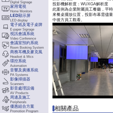
Digital Signage
投影機解析度：
WUXGA解析度
家用電視
此案例為企業附屬員工餐廳，平時
Home Monitors
來餐桌擺放位置，投影布幕需儘量
LED顯示屏
中後方員工觀看。
LED display
電子紙及電子桌牌
E-paper Signage
視訊會議系統
Video Conference
會議室預約系統
Room Booking System
商務耳機及麥克風
Headset & Mics
環控系統
Automation
音響及廣播系統
PA Systems
影像掃描器
Scanners
影音處理設備
AV Products
周邊及施工
Peripherals
優惠組合方案
相關產品
Promotion Program