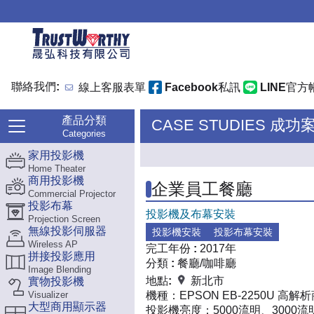
聯絡我們:
線上客服表單
Facebook私訊
LINE官方
產品分類
CASE STUDIES 成功
Categories
家用投影機
Home Theater
商用投影機
企業員工餐廳
Commercial Projector
投影布幕
投影機及布幕安裝
Projection Screen
無線投影伺服器
投影機安裝
投影布幕安裝
Wireless AP
完工年份 :
2017年
拼接投影應用
分類 :
餐廳/咖啡廳
Image Blending
地點:
新北市
實物投影機
Visualizer
機種：
EPSON EB-2250U 
大型商用顯示器
投影機亮度：
5000流明、3000流