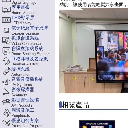
Digital Signage
功能，讓使用者能輕鬆共享畫面，
家用電視
Home Monitors
LED顯示屏
LED display
電子紙及電子桌牌
E-paper Signage
視訊會議系統
Video Conference
會議室預約系統
Room Booking System
商務耳機及麥克風
Headset & Mics
環控系統
Automation
音響及廣播系統
PA Systems
影像掃描器
Scanners
影音處理設備
相關產品
AV Products
周邊及施工
Peripherals
優惠組合方案
Promotion Program