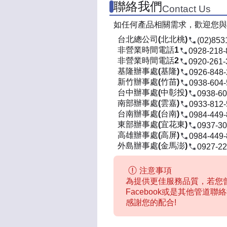
聯絡我們
Contact Us
如任何產品相關需求，歡迎您與
台北總公司(北北桃)
(02)853
非營業時間電話1
0928-218-
非營業時間電話2
0920-261-
基隆辦事處(基隆)
0926-848
新竹辦事處(竹苗)
0938-604
台中辦事處(中彰投)
0938-60
南部辦事處(雲嘉)
0933-812
台南辦事處(台南)
0984-449
東部辦事處(宜花東)
0937-30
高雄辦事處(高屏)
0984-449
外島辦事處(金馬澎)
0927-22
注意事項
為提供更佳服務品質，若您曾
Facebook或是其他管道
感謝您的配合!