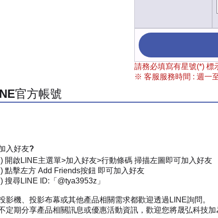
請務必填寫有星號(*)
※ 客服服務時間 : 週一至週
INE官方帳號
加入好友?
一) 開啟LINE主選單>加入好友>行動條碼 掃描左圖即可加入好友
) 點擊左方 Add Friends按鈕 即可加入好友
 搜尋LINE ID:「@tya3953z」
投影機、投影布幕或其他產品相關需求都歡迎透過LINE詢問。
不定期分享產品相關訊息或優惠活動資訊，歡迎您將晟弘科技加為好