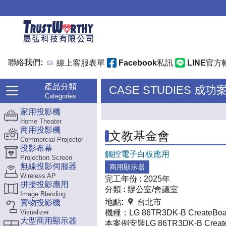
聯絡我們:
線上客服表單
Facebook私訊
LINE官方
產品分類
CASE STUDIES 成功
Categories
家用投影機
Home Theater
商用投影機
文教基金會
Commercial Projector
投影布幕
觸控電子白板應用
Projection Screen
無線投影伺服器
商用顯示器
Wireless AP
完工年份 :
2025年
拼接投影應用
分類 :
辦公室/會議室
Image Blending
地點:
台北市
實物投影機
Visualizer
機種：
LG 86TR3DK-B CreateBoa
大型商用顯示器
本案例安裝LG 86TR3DK-B