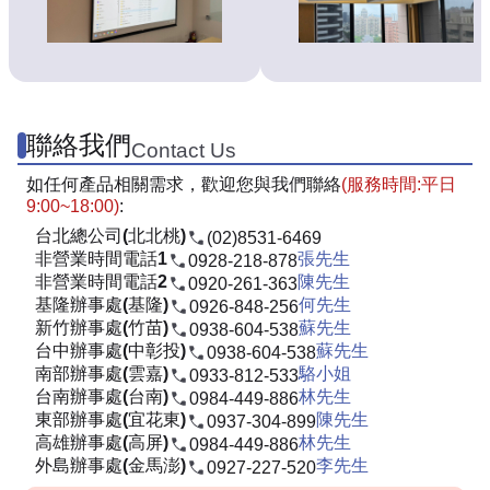
聯絡我們
Contact Us
如任何產品相關需求，歡迎您與我們聯絡
(服務時間:平日
9:00~18:00)
:
台北總公司(北北桃)
(02)8531-6469
非營業時間電話1
張先生
0928-218-878
非營業時間電話2
陳先生
0920-261-363
基隆辦事處(基隆)
何先生
0926-848-256
新竹辦事處(竹苗)
蘇先生
0938-604-538
台中辦事處(中彰投)
蘇先生
0938-604-538
南部辦事處(雲嘉)
駱小姐
0933-812-533
台南辦事處(台南)
林先生
0984-449-886
東部辦事處(宜花東)
陳先生
0937-304-899
高雄辦事處(高屏)
林先生
0984-449-886
外島辦事處(金馬澎)
李先生
0927-227-520