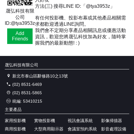
方法(三) 搜尋LINE ID:「@tya3953z」
晟弘科技有限
公司
有任何投影機、投影布幕或其他產品相關需
ID:@tya3953z
求都歡迎透過LINE詢問。
我們會不定期分享產品相關訊息或優惠活動
Add
資訊，歡迎您將晟弘科技加為好友，隨時掌
Friends
握我們的最新動態! : )
晟弘科技有限公司
新北市泰山區辭修路10之13號
(02) 8531-6469
(02) 8531-5865
統編: 53410215
主要產品
家用投影機
實物投影機
視訊會議系統
影像掃描器
商用投影機
大型商用顯示器
會議室預約系統
影音處理設備