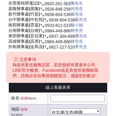
非營業時間電話2
陳先生
0920-261-363
基隆辦事處(基隆)
何先生
0926-848-256
新竹辦事處(竹苗)
蘇先生
0938-604-538
台中辦事處(中彰投)
蘇先生
0938-604-538
南部辦事處(雲嘉)
駱小姐
0933-812-533
台南辦事處(台南)
林先生
0984-449-886
東部辦事處(宜花東)
陳先生
0937-304-899
高雄辦事處(高屏)
林先生
0984-449-886
外島辦事處(金馬澎)
李先生
0927-227-520
注意事項
為提供更佳服務品質，若您曾經有透過本公司
LINE官方帳號、Facebook或是其他管道聯絡我
們，請務必告知專員相關資訊，感謝您的配合!
線上客服表單
姓名
*必填
Name
地區
*必填
location