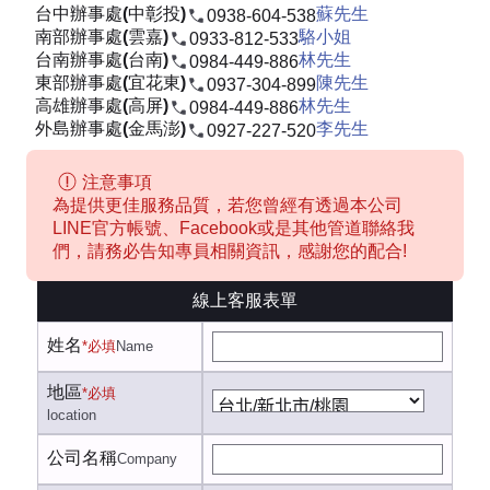
台中辦事處(中彰投)
蘇先生
0938-604-538
南部辦事處(雲嘉)
駱小姐
0933-812-533
台南辦事處(台南)
林先生
0984-449-886
東部辦事處(宜花東)
陳先生
0937-304-899
高雄辦事處(高屏)
林先生
0984-449-886
外島辦事處(金馬澎)
李先生
0927-227-520
注意事項
為提供更佳服務品質，若您曾經有透過本公司
LINE官方帳號、Facebook或是其他管道聯絡我
們，請務必告知專員相關資訊，感謝您的配合!
線上客服表單
姓名
*必填
Name
地區
*必填
location
公司名稱
Company