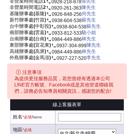
非營業時間電話1
張先生
0928-218-878
非營業時間電話2
陳先生
0920-261-363
基隆辦事處(基隆)
何先生
0926-848-256
新竹辦事處(竹苗)
蘇先生
0938-604-538
台中辦事處(中彰投)
蘇先生
0938-604-538
南部辦事處(雲嘉)
駱小姐
0933-812-533
台南辦事處(台南)
林先生
0984-449-886
東部辦事處(宜花東)
陳先生
0937-304-899
高雄辦事處(高屏)
林先生
0984-449-886
外島辦事處(金馬澎)
李先生
0927-227-520
注意事項
為提供更佳服務品質，若您曾經有透過本公司
LINE官方帳號、Facebook或是其他管道聯絡我
們，請務必告知專員相關資訊，感謝您的配合!
線上客服表單
姓名
*必填
Name
地區
*必填