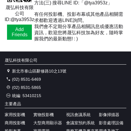
方法(三) 搜尋LINE ID:「@tya3953z」
晟弘科技有限
公司
有任何投影機、投影布幕或其他產品相關需
ID:@tya3953z
求都歡迎透過LINE詢問。
我們會不定期分享產品相關訊息或優惠活動
Add
資訊，歡迎您將晟弘科技加為好友，隨時掌
Friends
握我們的最新動態! : )
晟弘科技有限公司
新北市泰山區辭修路10之13號
(02) 8531-6469
(02) 8531-5865
統編: 53410215
主要產品
家用投影機
實物投影機
視訊會議系統
影像掃描器
商用投影機
大型商用顯示器
會議室預約系統
影音處理設備