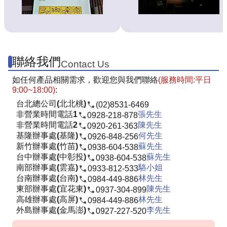
聯絡我們
Contact Us
如任何產品相關需求，歡迎您與我們聯絡
(服務時間:平日
9:00~18:00)
:
台北總公司(北北桃)
(02)8531-6469
非營業時間電話1
張先生
0928-218-878
非營業時間電話2
陳先生
0920-261-363
基隆辦事處(基隆)
何先生
0926-848-256
新竹辦事處(竹苗)
蘇先生
0938-604-538
台中辦事處(中彰投)
蘇先生
0938-604-538
南部辦事處(雲嘉)
駱小姐
0933-812-533
台南辦事處(台南)
林先生
0984-449-886
東部辦事處(宜花東)
陳先生
0937-304-899
高雄辦事處(高屏)
林先生
0984-449-886
外島辦事處(金馬澎)
李先生
0927-227-520