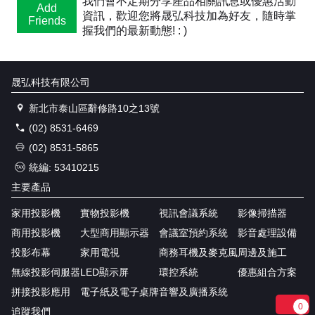
我們會不定期分享產品相關訊息或優惠活動
Add
資訊，歡迎您將晟弘科技加為好友，隨時掌
Friends
握我們的最新動態! : )
晟弘科技有限公司
新北市泰山區辭修路10之13號
(02) 8531-6469
(02) 8531-5865
統編: 53410215
主要產品
家用投影機
實物投影機
視訊會議系統
影像掃描器
商用投影機
大型商用顯示器
會議室預約系統
影音處理設備
投影布幕
家用電視
商務耳機及麥克風
周邊及施工
無線投影伺服器
LED顯示屏
環控系統
優惠組合方案
拼接投影應用
電子紙及電子桌牌
音響及廣播系統
0
追蹤我們