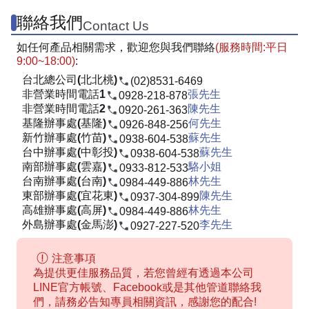
聯絡我們
Contact Us
如任何產品相關需求，歡迎您與我們聯絡
(服務時間:平日
9:00~18:00)
:
台北總公司(北北桃)
(02)8531-6469
非營業時間電話1
張先生
0928-218-878
非營業時間電話2
陳先生
0920-261-363
基隆辦事處(基隆)
何先生
0926-848-256
新竹辦事處(竹苗)
蘇先生
0938-604-538
台中辦事處(中彰投)
蘇先生
0938-604-538
南部辦事處(雲嘉)
駱小姐
0933-812-533
台南辦事處(台南)
林先生
0984-449-886
東部辦事處(宜花東)
陳先生
0937-304-899
高雄辦事處(高屏)
林先生
0984-449-886
外島辦事處(金馬澎)
李先生
0927-227-520
注意事項
為提供更佳服務品質，若您曾經有透過本公司
LINE官方帳號、Facebook或是其他管道聯絡我
們，請務必告知專員相關資訊，感謝您的配合!