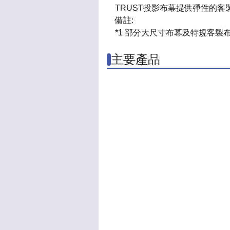
TRUST投影布幕提供彈性的
備註:
*1 部分大尺寸布幕及特規客
主要產品