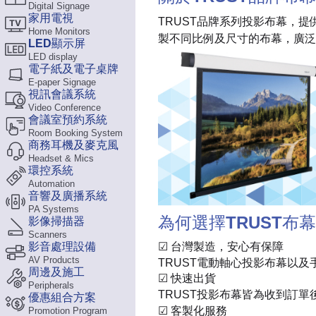
Digital Signage
家用電視
TRUST品牌系列投影布幕，
Home Monitors
製不同比例及尺寸的布幕，廣泛
LED顯示屏
LED display
電子紙及電子桌牌
E-paper Signage
視訊會議系統
Video Conference
會議室預約系統
Room Booking System
商務耳機及麥克風
Headset & Mics
環控系統
Automation
音響及廣播系統
PA Systems
為何選擇TRUST布幕
影像掃描器
Scanners
☑ 台灣製造，安心有保障
影音處理設備
AV Products
TRUST電動軸心投影布幕以
周邊及施工
☑ 快速出貨
Peripherals
TRUST投影布幕皆為收到訂
優惠組合方案
☑ 客製化服務
Promotion Program