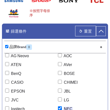
篩選條件
重置
品牌
Brand
0
AG Neovo
AOC
ATEN
AVer
BenQ
BOSE
CASIO
CHIMEI
EPSON
JBL
JVC
LG
logitech
NEC