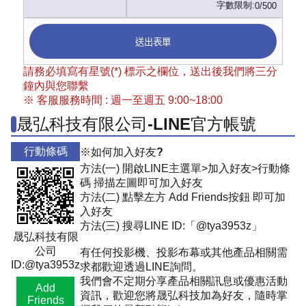
字數限制:
0/500
送出表單
請務必填寫有星號(*) 標示之欄位，送出後我們將三分
鐘內與您聯繫
※ 客服服務時間 : 週一至週五 9:00~18:00
晟弘科技有限公司-LINE官方帳號
行動條碼
※如何加入好友?
方法(一) 開啟LINE主選單>加入好友>行動條
碼 掃描左圖即可加入好友
方法(二) 點擊左方 Add Friends按鈕 即可加
入好友
方法(三) 搜尋LINE ID:「@tya3953z」
晟弘科技有限
公司
有任何投影機、投影布幕或其他產品相關需
ID:@tya3953z
求都歡迎透過LINE詢問。
我們會不定期分享產品相關訊息或優惠活動
Add
資訊，歡迎您將晟弘科技加為好友，隨時掌
Friends