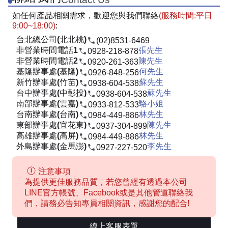
如任何產品相關需求，歡迎您與我們聯絡
(服務時間:平日
9:00~18:00)
:
台北總公司(北北桃)
(02)8531-6469
非營業時間電話1
張先生
0928-218-878
非營業時間電話2
陳先生
0920-261-363
基隆辦事處(基隆)
何先生
0926-848-256
新竹辦事處(竹苗)
蘇先生
0938-604-538
台中辦事處(中彰投)
蘇先生
0938-604-538
南部辦事處(雲嘉)
駱小姐
0933-812-533
台南辦事處(台南)
林先生
0984-449-886
東部辦事處(宜花東)
陳先生
0937-304-899
高雄辦事處(高屏)
林先生
0984-449-886
外島辦事處(金馬澎)
李先生
0927-227-520
注意事項
為提供更佳服務品質，若您曾經有透過本公司
LINE官方帳號、Facebook或是其他管道聯絡我
們，請務必告知專員相關資訊，感謝您的配合!
線上客服表單