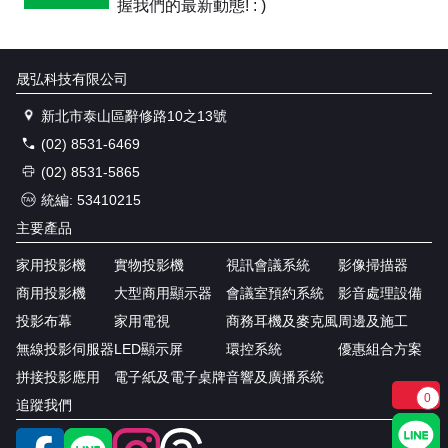
握我們的最新動態! : )
晟弘科技有限公司
新北市泰山區辭修路10之13號
(02) 8531-6469
(02) 8531-5865
統編: 53410215
主要產品
家用投影機
實物投影機
視訊會議系統
影像掃描器
商用投影機
大型商用顯示器
會議室預約系統
影音處理設備
投影布幕
家用電視
商務耳機及麥克風
周邊及施工
無線投影伺服器
LED顯示屏
環控系統
優惠組合方案
拼接投影應用
電子紙及電子桌牌
音響及廣播系統
0
追蹤我們