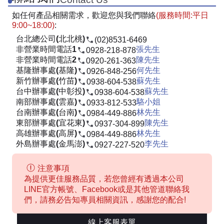
如任何產品相關需求，歡迎您與我們聯絡
(服務時間:平日
9:00~18:00)
:
台北總公司(北北桃)
(02)8531-6469
非營業時間電話1
張先生
0928-218-878
非營業時間電話2
陳先生
0920-261-363
基隆辦事處(基隆)
何先生
0926-848-256
新竹辦事處(竹苗)
蘇先生
0938-604-538
台中辦事處(中彰投)
蘇先生
0938-604-538
南部辦事處(雲嘉)
駱小姐
0933-812-533
台南辦事處(台南)
林先生
0984-449-886
東部辦事處(宜花東)
陳先生
0937-304-899
高雄辦事處(高屏)
林先生
0984-449-886
外島辦事處(金馬澎)
李先生
0927-227-520
注意事項
為提供更佳服務品質，若您曾經有透過本公司
LINE官方帳號、Facebook或是其他管道聯絡我
們，請務必告知專員相關資訊，感謝您的配合!
線上客服表單