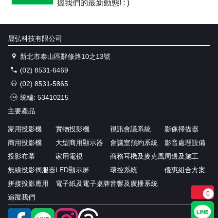
握我們的最新動態! : )
晟弘科技有限公司
新北市泰山區辭修路10之13號
(02) 8531-6469
(02) 8531-5865
統編: 53410215
主要產品
家用投影機
實物投影機
視訊會議系統
影像掃描器
商用投影機
大型商用顯示器
會議室預約系統
影音處理設備
投影布幕
家用電視
商務耳機及麥克風
周邊及施工
無線投影伺服器
LED顯示屏
環控系統
優惠組合方案
拼接投影應用
電子紙及電子桌牌
音響及廣播系統
0
追蹤我們