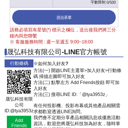
字數限制:
0/500
送出表單
請務必填寫有星號(*) 標示之欄位，送出後我們將三分
鐘內與您聯繫
※ 客服服務時間 : 週一至週五 9:00~18:00
晟弘科技有限公司-LINE官方帳號
行動條碼
※如何加入好友?
方法(一) 開啟LINE主選單>加入好友>行動條
碼 掃描左圖即可加入好友
方法(二) 點擊左方 Add Friends按鈕 即可加
入好友
方法(三) 搜尋LINE ID:「@tya3953z」
晟弘科技有限
公司
有任何投影機、投影布幕或其他產品相關需
ID:@tya3953z
求都歡迎透過LINE詢問。
我們會不定期分享產品相關訊息或優惠活動
Add
資訊，歡迎您將晟弘科技加為好友，隨時掌
Friends