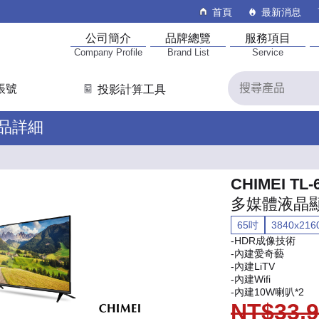
首頁
最新消息
公司簡介
品牌總覽
服務項目
Company Profile
Brand List
Service
帳號
投影計算工具
產品詳細
CHIMEI TL-
多媒體液晶
65吋
3840x216
-HDR成像技術
-內建愛奇藝
-內建LiTV
-內建Wifi
-內建10W喇叭*2
NT$33,