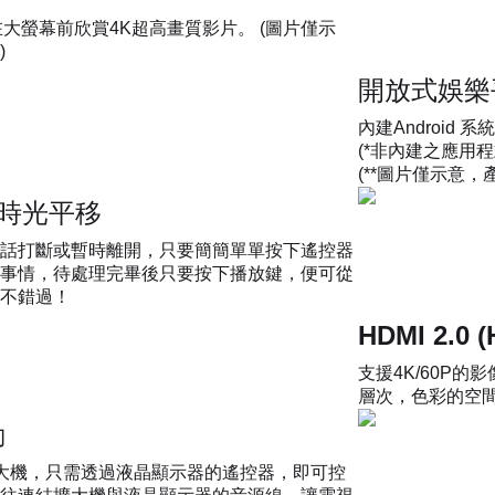
可在大螢幕前欣賞4K超高畫質影片。 (圖片僅示
)
開放式娛樂
內建Android
(*非內建之應用
(**圖片僅示意
頻道時光平移
話打斷或暫時離開，只要簡簡單單按下遙控器
事情，待處理完畢後只要按下播放鍵，便可從
不錯過！
HDMI 2.0 (
支援4K/60P
層次，色彩的空
動
擴大機，只需透過液晶顯示器的遙控器，即可控