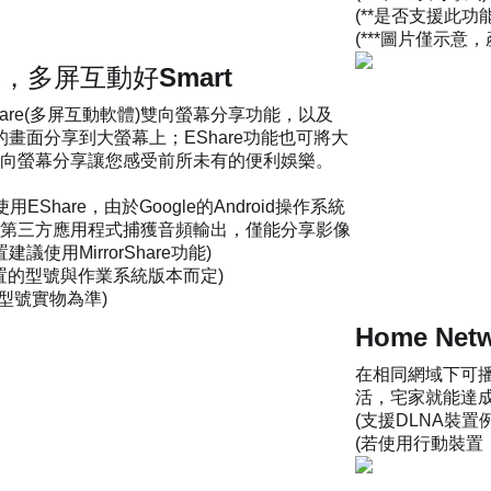
(**是否支援此功
(***圖片僅示意
享，多屏互動好Smart
are(多屏互動軟體)雙向螢幕分享功能，以及
裝置的畫面分享到大螢幕上；EShare功能也可將大
向螢幕分享讓您感受前所未有的便利娛樂。
使用EShare，由於Google的Android操作系統
第三方應用程式捕獲音頻輸出，僅能分享影像
議使用MirrorShare功能)
裝置的型號與作業系統版本而定)
各型號實物為準)
Home Ne
在相同網域下可播
活，宅家就能達
(支援DLNA裝
(若使用行動裝置