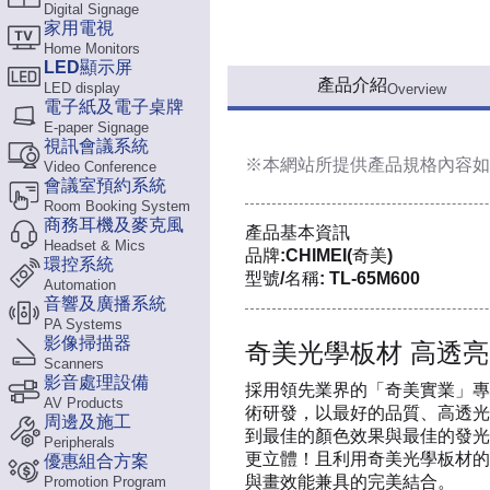
Digital Signage
家用電視
Home Monitors
LED顯示屏
產品介紹
LED display
Overview
電子紙及電子桌牌
E-paper Signage
視訊會議系統
※本網站所提供
產品規格內容
如
Video Conference
會議室預約系統
Room Booking System
商務耳機及麥克風
產品基本資訊
Headset & Mics
品牌:CHIMEI(奇美)
環控系統
型號/名稱: TL-65M600
Automation
音響及廣播系統
PA Systems
影像掃描器
奇美光學板材 高透亮
Scanners
影音處理設備
採用領先業界的「奇美實業」專
AV Products
術研發，以最好的品質、高透光
周邊及施工
到最佳的顏色效果與最佳的發光
Peripherals
更立體！且利用奇美光學板材的
優惠組合方案
與畫效能兼具的完美結合。
Promotion Program