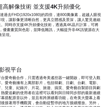
D超高解像技術 並支援4K升頻優化
高達過去FHD(1920x1080)的四倍，達800萬像素，超越人眼視
畢現，讓影像更清晰自然，更具立體感及景深，讓人驚見連細
。同時亦支援4K升頻優化技術，透過真4K晶片計算，可將
K，優畫畫質與色彩，並降低雜訊，大幅提升非4K訊號源在大
致呈現。
影視平台
平台愛奇藝合作，只需透過奇美遙控器一鍵開啟，即可登入觀
容。愛奇藝擁有上萬部影片，包括韓劇、日劇、台劇、電影、
育、兒童、紀錄片、片花、旅遊、搞笑、愛奇藝自製節目與劇
，熱愛追劇的使用者在這裡可以看到與日韓同步部的最新連續
字幕搭配原音以外，並且有跨屏續看功能，在奇美大螢幕上看
門後接著用手機觀賞，會自動從暫停的地方接續撥放。另外，