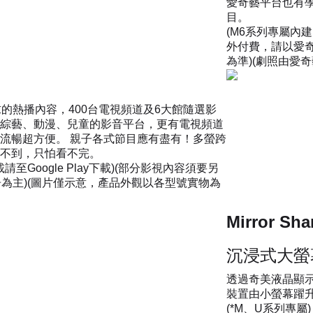
愛奇藝平台也有
目。
(M6系列專屬內建
外付費，請以愛奇
為準)(劇照由愛奇
求的熱播內容，400台電視頻道及6大館隨選影
綜藝、動漫、兒童的影音平台，更有電視頻道
流暢超方便。 親子各式節目應有盡有！多螢跨
不到，只怕看不完。
至Google Play下載)(部分影視內容須要另
告為主)(圖片僅示意，產品外觀以各型號實物為
Mirror 
沉浸式大螢
透過奇美液晶顯示器內
裝置由小螢幕躍
(*M、U系列專屬)