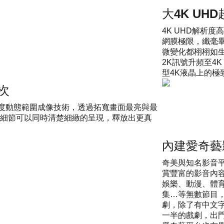
大4K UH
4K UHD解析度
網膜極限，纖毫
微變化都栩栩如生
2K訊號升頻至4
型4K液晶上的極
次
Range)高度動態範圍成像技術，透過拓寬畫面最亮與最
細節可以同時清楚細緻的呈現，釋放出更真
內建愛奇藝
奇美與知名影音
賞豐富的影音內
娛樂、動漫、體
集…等無數節目
劇，除了有中文
一半的戲劇，出