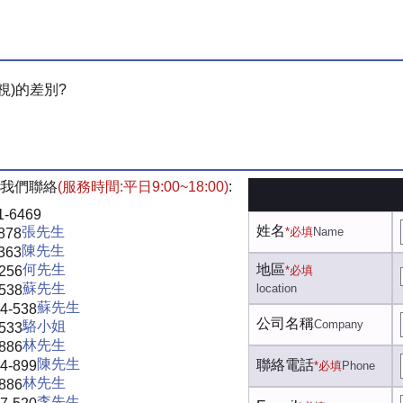
視)的差別?
我們聯絡
(服務時間:平日9:00~18:00)
:
1-6469
姓名
張先生
*必填
Name
878
陳先生
363
何先生
地區
-256
*必填
蘇先生
location
-538
蘇先生
4-538
公司名稱
Company
駱小姐
-533
林先生
-886
陳先生
聯絡電話
4-899
*必填
Phone
林先生
-886
李先生