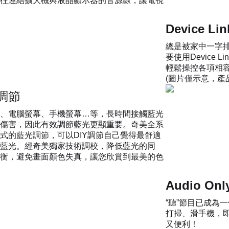
往連結擴大機與液晶顯示器的音源線，讓電視
Device 
總是被家中一字
要使用Device
輕鬆操控各項相
(圖片僅示意，產
調節
、電腦螢幕、手機螢幕…等，長時間接觸藍光
傷害，因此有效調節藍光更顯重要。奇美全系
式的藍光調節，可以DIY調節自己覺得最舒適
藍光。經奇美獨家技術調校，降低藍光的同
衡，避免畫面顏色失真，讓您欣賞到最美的色
Audio O
“聽”節目已成為
打掃、滑手機，即
又便利！