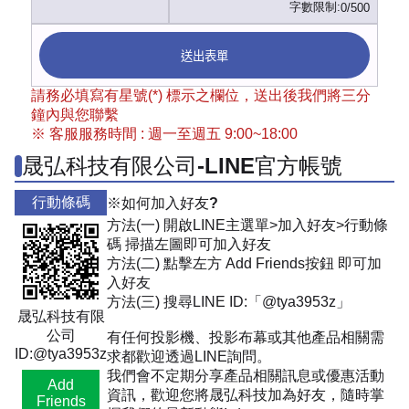
字數限制:
0/500
送出表單
請務必填寫有星號(*) 標示之欄位，送出後我們將三分
鐘內與您聯繫
※ 客服服務時間 : 週一至週五 9:00~18:00
晟弘科技有限公司-LINE官方帳號
行動條碼
※如何加入好友?
方法(一) 開啟LINE主選單>加入好友>行動條
碼 掃描左圖即可加入好友
方法(二) 點擊左方 Add Friends按鈕 即可加
入好友
方法(三) 搜尋LINE ID:「@tya3953z」
晟弘科技有限
公司
有任何投影機、投影布幕或其他產品相關需
ID:@tya3953z
求都歡迎透過LINE詢問。
我們會不定期分享產品相關訊息或優惠活動
Add
資訊，歡迎您將晟弘科技加為好友，隨時掌
Friends