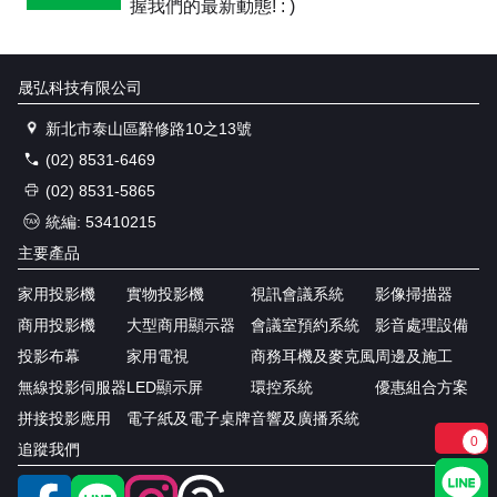
握我們的最新動態! : )
晟弘科技有限公司
新北市泰山區辭修路10之13號
(02) 8531-6469
(02) 8531-5865
統編: 53410215
主要產品
家用投影機
實物投影機
視訊會議系統
影像掃描器
商用投影機
大型商用顯示器
會議室預約系統
影音處理設備
投影布幕
家用電視
商務耳機及麥克風
周邊及施工
無線投影伺服器
LED顯示屏
環控系統
優惠組合方案
拼接投影應用
電子紙及電子桌牌
音響及廣播系統
0
追蹤我們