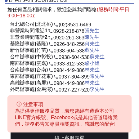
如任何產品相關需求，歡迎您與我們聯絡
(服務時間:平日
9:00~18:00)
:
台北總公司(北北桃)
(02)8531-6469
非營業時間電話1
張先生
0928-218-878
非營業時間電話2
陳先生
0920-261-363
基隆辦事處(基隆)
何先生
0926-848-256
新竹辦事處(竹苗)
蘇先生
0938-604-538
台中辦事處(中彰投)
蘇先生
0938-604-538
南部辦事處(雲嘉)
駱小姐
0933-812-533
台南辦事處(台南)
林先生
0984-449-886
東部辦事處(宜花東)
陳先生
0937-304-899
高雄辦事處(高屏)
林先生
0984-449-886
外島辦事處(金馬澎)
李先生
0927-227-520
注意事項
為提供更佳服務品質，若您曾經有透過本公司
LINE官方帳號、Facebook或是其他管道聯絡我
們，請務必告知專員相關資訊，感謝您的配合!
線上客服表單