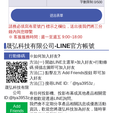
字數限制:
0/500
送出表單
請務必填寫有星號(*) 標示之欄位，送出後我們將三分
鐘內與您聯繫
※ 客服服務時間 : 週一至週五 9:00~18:00
晟弘科技有限公司-LINE官方帳號
行動條碼
※如何加入好友?
方法(一) 開啟LINE主選單>加入好友>行動條
碼 掃描左圖即可加入好友
方法(二) 點擊左方 Add Friends按鈕 即可加
入好友
方法(三) 搜尋LINE ID:「@tya3953z」
晟弘科技有限
公司
有任何投影機、投影布幕或其他產品相關需
ID:@tya3953z
求都歡迎透過LINE詢問。
我們會不定期分享產品相關訊息或優惠活動
Add
資訊，歡迎您將晟弘科技加為好友，隨時掌
Friends