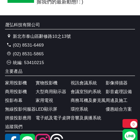
握我們的最新動態! : )
晟弘科技有限公司
新北市泰山區辭修路10之13號
(02) 8531-6469
(02) 8531-5865
統編: 53410215
主要產品
家用投影機
實物投影機
視訊會議系統
影像掃描器
商用投影機
大型商用顯示器
會議室預約系統
影音處理設備
投影布幕
家用電視
商務耳機及麥克風
周邊及施工
無線投影伺服器
LED顯示屏
環控系統
優惠組合方案
拼接投影應用
電子紙及電子桌牌
音響及廣播系統
0
追蹤我們