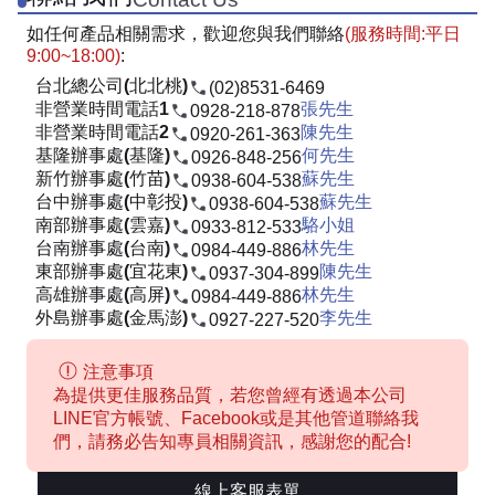
如任何產品相關需求，歡迎您與我們聯絡
(服務時間:平日
9:00~18:00)
:
台北總公司(北北桃)
(02)8531-6469
非營業時間電話1
張先生
0928-218-878
非營業時間電話2
陳先生
0920-261-363
基隆辦事處(基隆)
何先生
0926-848-256
新竹辦事處(竹苗)
蘇先生
0938-604-538
台中辦事處(中彰投)
蘇先生
0938-604-538
南部辦事處(雲嘉)
駱小姐
0933-812-533
台南辦事處(台南)
林先生
0984-449-886
東部辦事處(宜花東)
陳先生
0937-304-899
高雄辦事處(高屏)
林先生
0984-449-886
外島辦事處(金馬澎)
李先生
0927-227-520
注意事項
為提供更佳服務品質，若您曾經有透過本公司
LINE官方帳號、Facebook或是其他管道聯絡我
們，請務必告知專員相關資訊，感謝您的配合!
線上客服表單