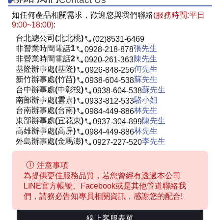
如任何產品相關需求，歡迎您與我們聯絡
(服務時間:平日
9:00~18:00)
:
台北總公司(北北桃)
(02)8531-6469
非營業時間電話1
張先生
0928-218-878
非營業時間電話2
陳先生
0920-261-363
基隆辦事處(基隆)
何先生
0926-848-256
新竹辦事處(竹苗)
蘇先生
0938-604-538
台中辦事處(中彰投)
蘇先生
0938-604-538
南部辦事處(雲嘉)
駱小姐
0933-812-533
台南辦事處(台南)
林先生
0984-449-886
東部辦事處(宜花東)
陳先生
0937-304-899
高雄辦事處(高屏)
林先生
0984-449-886
外島辦事處(金馬澎)
李先生
0927-227-520
注意事項
為提供更佳服務品質，若您曾經有透過本公司
LINE官方帳號、Facebook或是其他管道聯絡我
們，請務必告知專員相關資訊，感謝您的配合!
線上客服表單