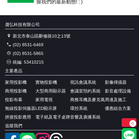
握我們的最新動態! : )
晟弘科技有限公司
新北市泰山區辭修路10之13號
(02) 8531-6469
(02) 8531-5865
統編: 53410215
主要產品
家用投影機
實物投影機
視訊會議系統
影像掃描器
商用投影機
大型商用顯示器
會議室預約系統
影音處理設備
投影布幕
家用電視
商務耳機及麥克風
周邊及施工
無線投影伺服器
LED顯示屏
環控系統
優惠組合方案
拼接投影應用
電子紙及電子桌牌
音響及廣播系統
0
追蹤我們